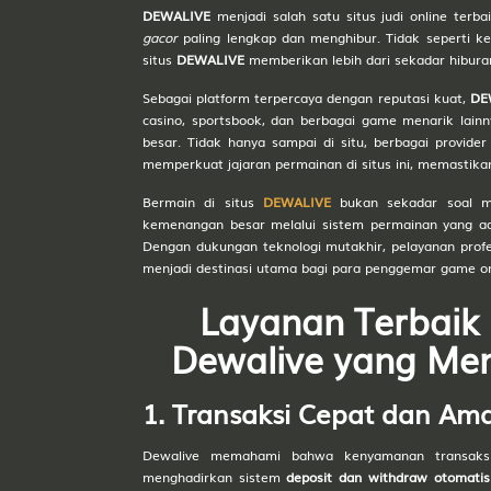
Lisbon
DEWALIVE
menjadi salah satu situs judi online ter
gacor
paling lengkap dan menghibur. Tidak seperti 
1.75
HDP
-1.75
-1.06
Odds
-1.05
situs
DEWALIVE
memberikan lebih dari sekadar hiburan
PLAY
Sebagai platform terpercaya dengan reputasi kuat,
DE
casino, sportsbook, dan berbagai game menarik lain
PSV Eind... vs
besar. Tidak hanya sampai di situ, berbagai provide
Fortuna ...
i
09/08
memperkuat jajaran permainan di situs ini, memastik
Promo
01:00AM
PROMO SBO SPORT
Bermain di situs
DEWALIVE
bukan sekadar soal me
kemenangan besar melalui sistem permainan yang adil
PSV
Dengan dukungan teknologi mutakhir, pelayanan profe
H
Eindhoven
menjadi destinasi utama bagi para penggemar game onl
Fortuna
W
Layanan Terbaik 
Sittard
-2.25
HDP
2.25
-1.05
Odds
-1.06
Dewalive yang M
PLAY
1. Transaksi Cepat dan Am
Everton vs
i
Crystal ...
Dewalive memahami bahwa kenyamanan transaksi 
22/08 22:00PM
menghadirkan sistem
deposit dan withdraw otomati