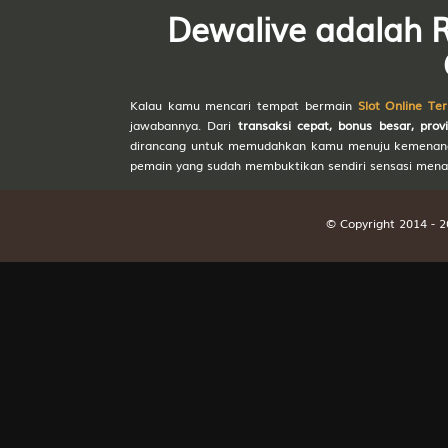
H
Ipswich Town
Dewalive adalah 
W
Sunderland
0.00
HDP
0.00
1.03
Odds
-1.17
Kalau kamu mencari tempat bermain
Slot Online Te
PLAY
jawabannya. Dari
transaksi cepat, bonus besar, pro
dirancang untuk memudahkan kamu menuju kemenangan
Brighton... vs
i
pemain yang sudah membuktikan sendiri sensasi men
Aston Vi...
23/08 21:00PM
Brighton &
H
© Copyright 2014 - 
Hove Albion
W
Aston Villa
-0.25
HDP
0.25
1.04
Odds
-1.19
PLAY
Inter Mi... vs
i
Monza
22/08 23:30PM
H
Inter Milan