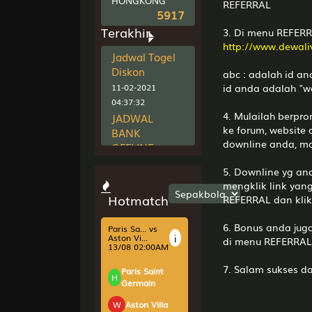
HONGKONG
Vallecano
REFERRAL
5917
Berita
-0.25
HDP
0.25
1.07
Odds
-1.05
Terakhir
3. Di menu REFER
http://www.dewal
PLAY
Jadwal Togel
Diskon
abc : adalah id an
Celta Vi... vs
i
Osasuna
11-02-2021
id anda adalah "
16/08 22:00PM
04:37:32
4. Mulailah berp
JADWAL
H
Celta Vigo
ke forum, website 
BANK
downline anda, m
OFFLINE
W
Osasuna
23-09-2020
5. Downline yg an
-0.50
HDP
0.50
1.06
Odds
-1.21
04:21:59
mengklik link yan
PROMO
Hotmatch
REFERRAL dan kli
PLAY
BONUS UANG
TUNAI!!
6. Bonus anda jug
Paris Sa... vs
i
Aston Vi...
10-09-2019
di menu REFERRAL
13/08 02:00AM
17:02:45
7. Salam sukses d
Paris Saint
H
Germain
W
Aston Villa