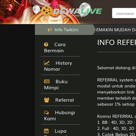
-1.00
HDP
1.00
1.07
Odds
-1.23
PLAY
nghadirkan sistem DEPOSIT YANG SEMAKIN MUDAH Dengan FITUR Terba
Info Terkini:
Nottingh... vs
i
Leeds Un...
INFO REFE
22/08 22:00PM
Cara
Bermain
Nottingham
H
Forest
History
W
Leeds United
Selamat datang d
Nomor
0.25
HDP
-0.25
1.00
Odds
-1.13
REFERRAL system 
Buku
modal untuk anda
Mimpi
PLAY
menyebarkan link 
member terlebih 
Referral
Udinese vs
sebesar 1% setiap
Como
i
22/08
Hubungi
23:30PM
Komisi REFERRAL a
Kami
1. BB : 4D, 3D, 2D 
H
Udinese
2. Full : 4D, 3D, 2D
Lupa
3. Colok Bebas 2D
W
Como