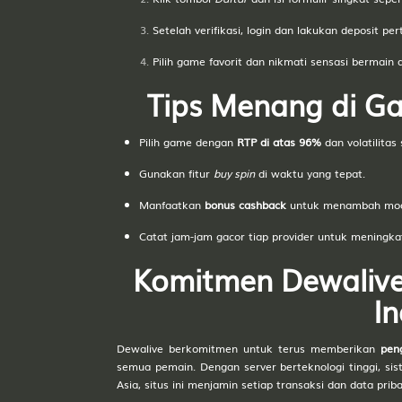
H
City
Setelah verifikasi, login dan lakukan deposit p
Bournemouth
W
AFC
Pilih game favorit dan nikmati sensasi bermain di
-1.25
HDP
1.25
-1.05
Odds
-1.07
Tips Menang di G
PLAY
Pilih game dengan
RTP di atas 96%
dan volatilitas
Frosinon... vs
i
Juventus
Gunakan fitur
buy spin
di waktu yang tepat.
23/08 23:30PM
Manfaatkan
bonus cashback
untuk menambah mod
H
Frosinone
Catat jam-jam gacor tiap provider untuk meningk
W
Juventus
Komitmen Dewalive
1.25
HDP
-1.25
-1.28
Odds
1.13
I
PLAY
Ipswich ... vs
Dewalive berkomitmen untuk terus memberikan
pen
i
Sunderla...
semua pemain. Dengan server berteknologi tinggi, s
22/08 22:00PM
Asia, situs ini menjamin setiap transaksi dan data pri